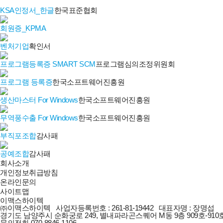
KSA인정서_한글
한국표준협회
회원증_KPMA
벤처기업
확인서
프로그램등록증 SMART SCM
프로그램심의조정위원회
프로그램 등록증
한국소프트웨어진흥원
생산마스터 For Windows
한국소프트웨어진흥원
무역풍수출 For Windows
한국소프트웨어진흥원
부직포조합
감사패
공예조합
감사패
회사소개
개인정보취급방침
온라인문의
사이트맵
이맥스하이텍
㈜이맥스하이텍 사업자등록번호 : 261-81-19442 대표자명 : 장명섭
경기도 남양주시 순화궁로 249, 별내파라곤스퀘어 M동 9층 909호-910호 전화번호
문의전화
070-8846-1106